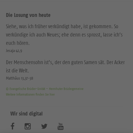
t
t
e
Die Losung von heute
e
Siehe, was ich früher verkündigt habe, ist gekommen. So
verkündige ich auch Neues; ehe denn es sprosst, lasse ich’s
euch hören.
Jesaja 42,9
Der Menschensohn ist’s, der den guten Samen sät. Der Acker
ist die Welt.
Matthäus 13,37-38
© Evangelische Brüder-Unität – Herrnhuter Brüdergemeine
Weitere Informationen finden Sie hier
Wir sind digital
B
B
B
B