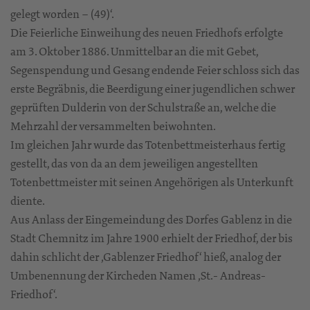
gelegt worden – (49)‘.
Die Feierliche Einweihung des neuen Friedhofs erfolgte
am 3. Oktober 1886. Unmittelbar an die mit Gebet,
Segenspendung und Gesang endende Feier schloss sich das
erste Begräbnis, die Beerdigung einer jugendlichen schwer
geprüften Dulderin von der Schulstraße an, welche die
Mehrzahl der versammelten beiwohnten.
Im gleichen Jahr wurde das Totenbettmeisterhaus fertig
gestellt, das von da an dem jeweiligen angestellten
Totenbettmeister mit seinen Angehörigen als Unterkunft
diente.
Aus Anlass der Eingemeindung des Dorfes Gablenz in die
Stadt Chemnitz im Jahre 1900 erhielt der Friedhof, der bis
dahin schlicht der ‚Gablenzer Friedhof‘ hieß, analog der
Umbenennung der Kircheden Namen ‚St.- Andreas-
Friedhof‘.