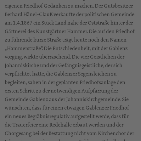
eigenen Friedhof Gedanken zu machen. Der Gutsbesitzer
Berhard Hänel-Clauß verkaufte der politischen Gemeinde
am 1.4.1867 ein Stück Land nahe der Oststraße hinter der
Gärtnerei des Kunstgärtner Hammer. Die auf den Friedhof
zu führende kurze Straße trägt heute noch den Namen
„Hammerstraße“. Die Entschiedenheit, mit der Gablenz
vorging, wirkte überraschend. Die vier Geistlichen der
Johanniskirche und der Gefängnisgeistliche, der sich
verpflichtet hatte, die Gablenzer Segensleichen zu
begleiten, sahen in der geplanten Friedhofsanlage den
ersten Schritt zu der notwendigen Aufpfarrung der
Gemeinde Gablenz aus der Johanniskirchgemeinde. Sie
wünschten, dass für einen etwaigen Gablenzer Friedhof
ein neues Begräbnisregulativ aufgestellt werde, dass für
die Trauerfeier eine Redehalle erbaut werden und der
Chorgesang bei der Bestattung nicht vom Kirchenchor der