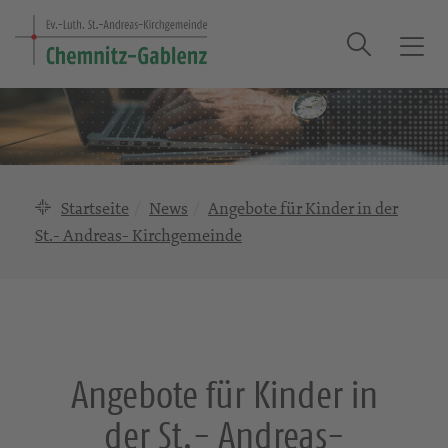
Suche
T
o
g
g
l
e
n
Startseite
News
Angebote für Kinder in der
a
St.- Andreas- Kirchgemeinde
v
i
g
a
t
i
Angebote für Kinder in
o
n
der St.- Andreas-