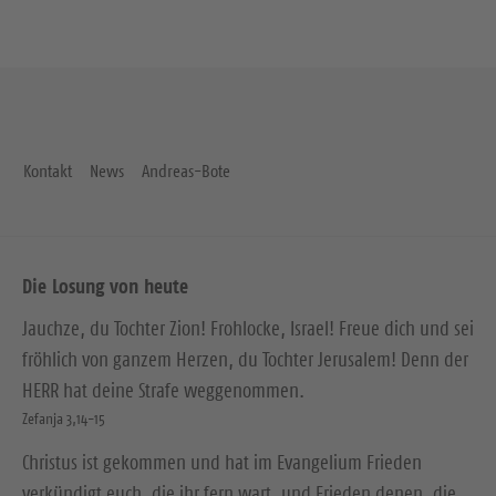
Kontakt
News
Andreas-Bote
Die Losung von heute
Jauchze, du Tochter Zion! Frohlocke, Israel! Freue dich und sei
fröhlich von ganzem Herzen, du Tochter Jerusalem! Denn der
HERR hat deine Strafe weggenommen.
Zefanja 3,14-15
Christus ist gekommen und hat im Evangelium Frieden
verkündigt euch, die ihr fern wart, und Frieden denen, die