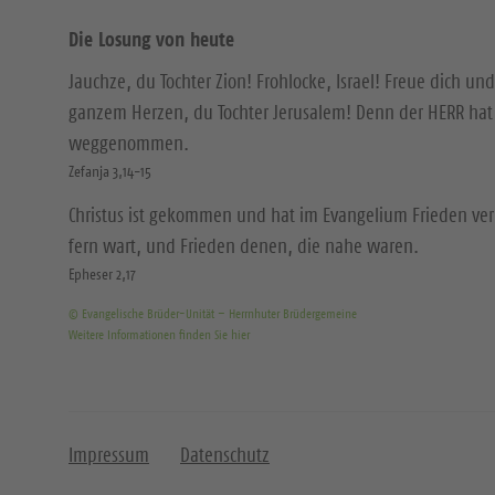
Die Losung von heute
Jauchze, du Tochter Zion! Frohlocke, Israel! Freue dich und
ganzem Herzen, du Tochter Jerusalem! Denn der HERR hat 
weggenommen.
Zefanja 3,14-15
Christus ist gekommen und hat im Evangelium Frieden ver
fern wart, und Frieden denen, die nahe waren.
Epheser 2,17
© Evangelische Brüder-Unität – Herrnhuter Brüdergemeine
Weitere Informationen finden Sie hier
Impressum
Datenschutz