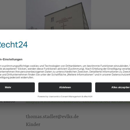
Gruppen/Kreise
e Infos
http://www.andreaskirche-chemnitz.de/kirchen
thomas.stadler@evlks.de
Kinder