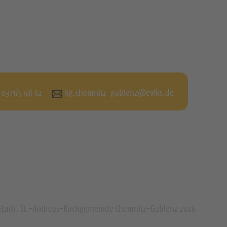
0371/5 48 62
kg.chemnitz_gablenz@evlks.de
-Luth. St.-Andreas-Kirchgemeinde Chemnitz-Gablenz 2026