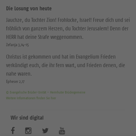
Die Losung von heute
Jauchze, du Tochter Zion! Frohlocke, Israel! Freue dich und sei
fröhlich von ganzem Herzen, du Tochter Jerusalem! Denn der
HERR hat deine Strafe weggenommen.
Zefanja 3,14-15
Christus ist gekommen und hat im Evangelium Frieden
verkündigt euch, die ihr fern wart, und Frieden denen, die
nahe waren.
Epheser 2,17
© Evangelische Brüder-Unität – Herrnhuter Brüdergemeine
Weitere Informationen finden Sie hier
Wir sind digital
B
B
B
B