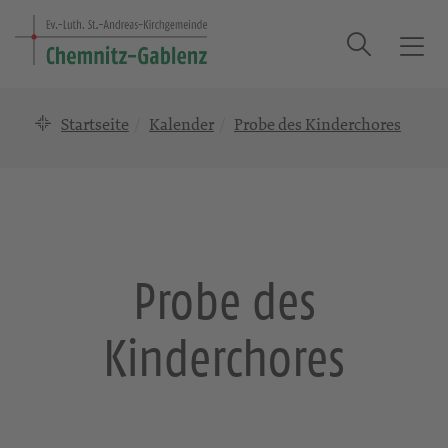
Suche
T
o
g
Startseite
Kalender
Probe des Kinderchores
g
l
e
n
a
v
i
Probe des
g
a
Kinderchores
t
i
o
n