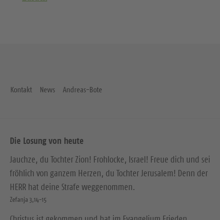
Kontakt
News
Andreas-Bote
Die Losung von heute
Jauchze, du Tochter Zion! Frohlocke, Israel! Freue dich und sei
fröhlich von ganzem Herzen, du Tochter Jerusalem! Denn der
HERR hat deine Strafe weggenommen.
Zefanja 3,14-15
Christus ist gekommen und hat im Evangelium Frieden