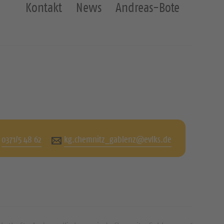
Kontakt
News
Andreas-Bote
0371/5 48 62
kg.chemnitz_gablenz@evlks.de