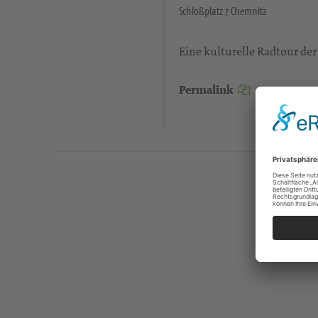
Schloßplatz 7 Chemnitz
Eine kulturelle Radtour de
Permalink